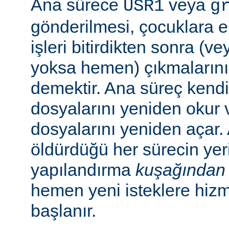
Ana sürece
veya
USR1
g
gönderilmesi, çocuklara e
işleri bitirdikten sonra (v
yoksa hemen) çıkmaların
demektir. Ana süreç kend
dosyalarını yeniden okur 
dosyalarını yeniden açar.
öldürdüğü her sürecin yer
yapılandırma
kuşağından
hemen yeni isteklere hiz
başlanır.