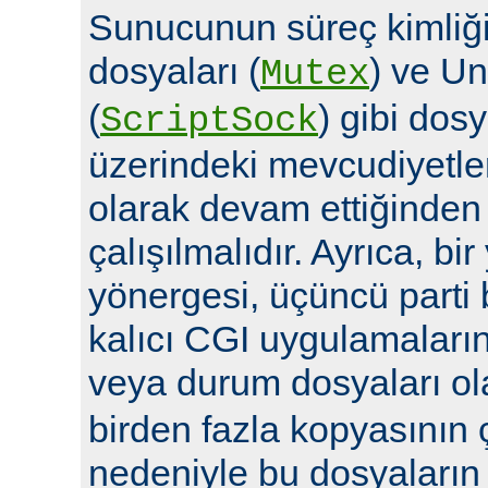
Sunucunun süreç kimliğin
dosyaları (
) ve Un
Mutex
(
) gibi dosy
ScriptSock
üzerindeki mevcudiyetle
olarak devam ettiğinde
çalışılmalıdır. Ayrıca, bi
yönergesi, üçüncü parti 
kalıcı CGI uygulamalarına 
veya durum dosyaları ola
birden fazla kopyasının 
nedeniyle bu dosyaların