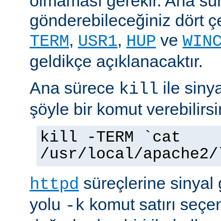
olmaması gerekir. Ana sü
gönderebileceğiniz dört çe
,
,
ve
TERM
USR1
HUP
WIN
geldikçe açıklanacaktır.
Ana sürece
ile siny
kill
şöyle bir komut verebilirsi
kill -TERM `cat
/usr/local/apache2/
süreçlerine sinyal
httpd
yolu
komut satırı seçe
-k