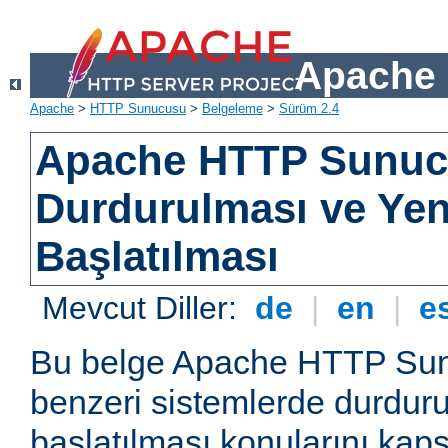
Apache 
Apache
>
HTTP Sunucusu
>
Belgeleme
>
Sürüm 2.4
Apache HTTP Sunu
Durdurulması ve Ye
Başlatılması
Mevcut Diller:
de
|
en
|
e
Bu belge Apache HTTP Su
benzeri sistemlerde durdur
başlatılması konularını kap