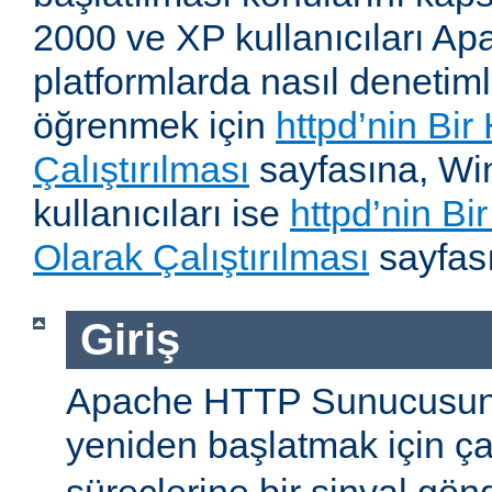
2000 ve XP kullanıcıları A
platformlarda nasıl denetiml
öğrenmek için
httpd’nin Bir
Çalıştırılması
sayfasına, W
kullanıcıları ise
httpd’nin B
Olarak Çalıştırılması
sayfası
Giriş
Apache HTTP Sunucusun
yeniden başlatmak için ç
süreçlerine bir sinyal gön