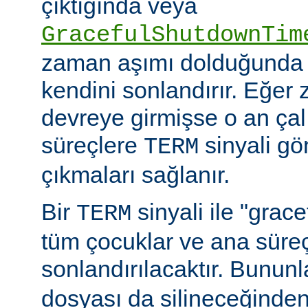
çıktığında veya
GracefulShutdownTim
zaman aşımı dolduğunda 
kendini sonlandırır. Eğer
devreye girmişse o an ça
süreçlere
sinyali g
TERM
çıkmaları sağlanır.
Bir
sinyali ile "grac
TERM
tüm çocuklar ve ana sür
sonlandırılacaktır. Bununla
dosyası da silineceğinden