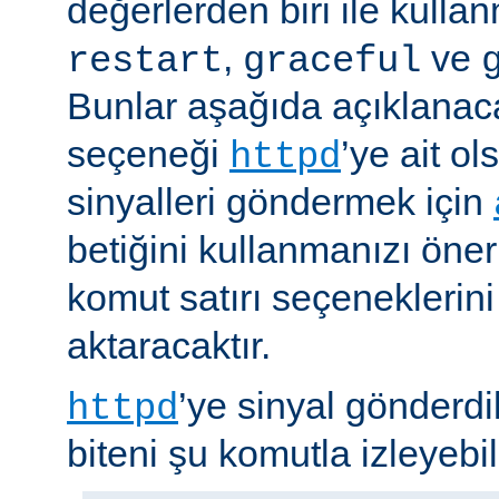
değerlerden biri ile kulla
,
ve
restart
graceful
Bunlar aşağıda açıklanaca
seçeneği
’ye ait o
httpd
sinyalleri göndermek için
betiğini kullanmanızı öner
komut satırı seçeneklerin
aktaracaktır.
’ye sinyal gönderdi
httpd
biteni şu komutla izleyebili