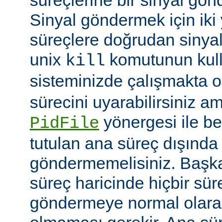
Sinyal göndermek için iki yo
süreçlere doğrudan sinya
unix
komutunun kulla
kill
sisteminizde çalışmakta o
sürecini uyarabilirsiniz a
yönergesi ile be
PidFile
tutulan ana süreç dışında 
göndermemelisiniz. Başka 
süreç haricinde hiçbir sür
göndermeye normal olarak