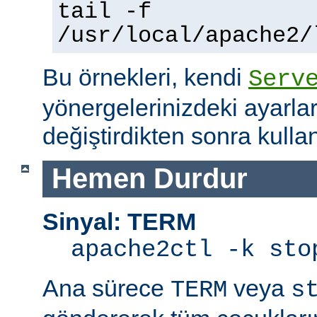
tail -f
/usr/local/apache2/
Bu örnekleri, kendi
Serv
yönergelerinizdeki ayarla
değiştirdikten sonra kullan
Hemen Durdur
Sinyal: TERM
apache2ctl -k sto
Ana sürece
veya
TERM
s