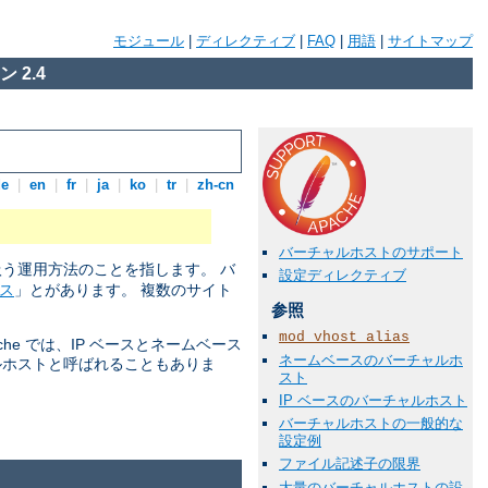
モジュール
|
ディレクティブ
|
FAQ
|
用語
|
サイトマップ
 2.4
de
|
en
|
fr
|
ja
|
ko
|
tr
|
zh-cn
バーチャルホストのサポート
扱う運用方法のことを指します。 バ
設定ディレクティブ
ス
」とがあります。 複数のサイト
参照
mod_vhost_alias
he では、IP ベースとネームベース
ネームベースのバーチャルホ
ルホストと呼ばれることもありま
スト
IP ベースのバーチャルホスト
バーチャルホストの一般的な
設定例
ファイル記述子の限界
大量のバーチャルホストの設