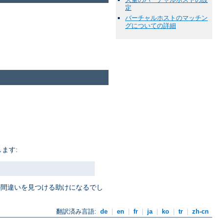
定
バーチャルホストのマッチン
グについての詳細
ます:
定の間違いを見つける助けになるでし
翻訳済み言語:
de
|
en
|
fr
|
ja
|
ko
|
tr
|
zh-cn