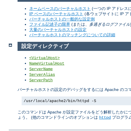
ネームベースのバーチャルホスト
(一つの IP アドレ
IP ベースのバーチャルホスト
(各ウェブサイトに IP ア
バーチャルホストの一般的な設定例
ファイル記述子の限界
(または、
多過ぎるログファイル
大量のバーチャルホストの設定
バーチャルホストのマッチングについての詳細
設定ディレクティブ
<VirtualHost>
NameVirtualHost
ServerName
ServerAlias
ServerPath
バーチャルホストの設定のデバッグをするには Apache の
/usr/local/apache2/bin/httpd -S
このコマンドは Apache が設定ファイルをどう解析したか
ょう。 (他のコマンドラインのオプションは
プログラム
httpd