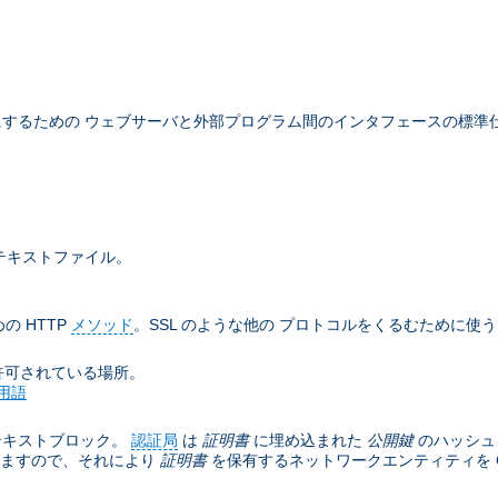
するための ウェブサーバと外部プログラム間のインタフェースの標準
テキストファイル。
の HTTP
メソッド
。SSL のような他の プロトコルをくるむために使
許可されている場所。
用語
テキストブロック。
認証局
は
証明書
に埋め込まれた
公開鍵
のハッシュ
きますので、それにより
証明書
を保有するネットワークエンティティを C