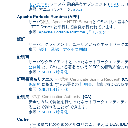
モジュール
ソースを 動的共有オブジェクト (
DSO
) に
参照: マニュアルページ:
apxs
Apache Portable Runtime
(APR)
サーバ
(
訳注:
Apache HTTP Server)
と OS の 間の
HTTP Server と平行して開発が行われています。
参照:
Apache Portable Runtime プロジェクト
認証
サーバ、クライアント、ユーザといったネットワークエ
参照:
認証、承認、アクセス制御
証明書
サーバやクライアントといったネットワークエンティティを認証
公開鍵
と、CA による署名という X.509 の情報が
参照:
SSL/TLS 暗号化
証明書署名リクエスト
(
訳注:
Certificate Signing Request)
(C
認証局
に提出 する未署名の
証明書
。 認証局は CA
証
参照:
SSL/TLS 暗号化
証明局
(
訳注:
Certification Authority)
(CA)
安全な方法で認証を行なったネットワークエンティティ
ることで調べることが できます。
参照:
SSL/TLS 暗号化
Cipher
データ暗号化のためのアルゴリズム。例えば DES, IDEA,