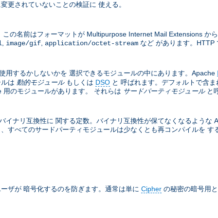
変更されていないことの検証に 使える。
フォーマットが Multipurpose Internet Mail Exten
,
,
など があります。HTTP 
l
image/gif
application/octet-stream
は使用するかしないかを 選択できるモジュールの中にあります。Apache
ールは
動的モジュール
もしくは
DSO
と 呼ばれます。デフォルトで含ま
he 用のモジュールがあります。 それらは
サードパーティモジュール
と
バイナリ互換性に 関する定数。バイナリ互換性が保てなくなるような Apa
と、すべてのサードパーティモジュールは少なくとも再コンパイルを する必
ーザが 暗号化するのを防ぎます。通常は単に
Cipher
の秘密の暗号用と