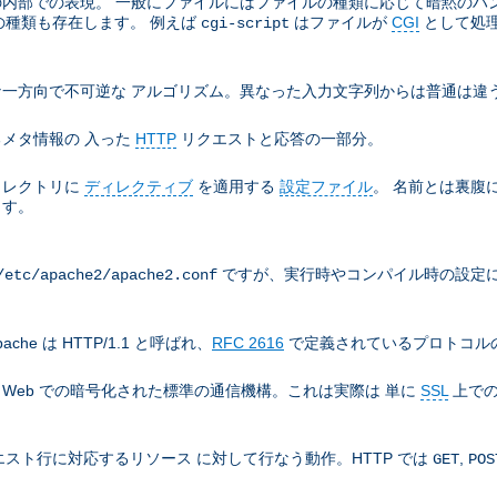
e の内部での表現。 一般にファイルにはファイルの種類に応じて暗黙の
の種類も存在します。 例えば
はファイルが
CGI
として処
cgi-script
一方向で不可逆な アルゴリズム。異なった入力文字列からは普通は違う
メタ情報の 入った
HTTP
リクエストと応答の一部分。
ィレクトリに
ディレクティブ
を適用する
設定ファイル
。 名前とは裏腹
ます。
ですが、実行時やコンパイル時の設定に
/etc/apache2/apache2.conf
che は HTTP/1.1 と呼ばれ、
RFC 2616
で定義されているプロトコルの
), World Wide Web での暗号化された標準の通信機構。これは実際は 単に
SSL
上での
スト行に対応するリソース に対して行なう動作。HTTP では
,
GET
POS