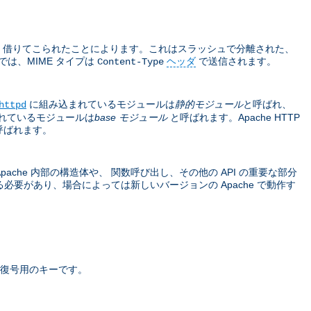
sions から 借りてこられたことによります。これはスラッシュで分離された、
では、MIME タイプは
ヘッダ
で送信されます。
Content-Type
に組み込まれているモジュールは
静的モジュール
と呼ばれ、
httpd
れているモジュールは
base モジュール
と呼ばれます。Apache HTTP
呼ばれます。
che 内部の構造体や、 関数呼び出し、その他の API の重要な部分
要があり、場合によっては新しいバージョンの Apache で動作す
復号用のキーです。