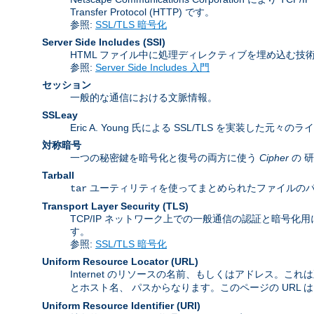
Transfer Protocol (HTTP) です。
参照:
SSL/TLS 暗号化
Server Side Includes
(SSI)
HTML ファイル中に処理ディレクティブを埋め込む技
参照:
Server Side Includes 入門
セッション
一般的な通信における文脈情報。
SSLeay
Eric A. Young 氏による SSL/TLS を実装した元々の
対称暗号
一つの秘密鍵を暗号化と復号の両方に使う
Cipher
の 
Tarball
ユーティリティを使ってまとめられたファイルのパッケージ
tar
Transport Layer Security
(TLS)
TCP/IP ネットワーク上での一般通信の認証と暗号化用に Inter
す。
参照:
SSL/TLS 暗号化
Uniform Resource Locator
(URL)
Internet のリソースの名前、もしくはアドレス。これ
とホスト名、 パスからなります。このページの URL 
Uniform Resource Identifier
(URI)