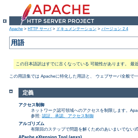
Apache
>
HTTP サーバ
>
ドキュメンテーション
>
バージョン 2.4
用語
この日本語訳はすでに古くなっている 可能性があります。 最
この用語集では Apacheに特化した用語と、 ウェブサーバ全
定義
アクセス制御
ネットワーク認可領域へのアクセスを制限します。Apa
参照:
認証、承認、アクセス制御
アルゴリズム
有限回のステップで問題を解くためのあいまいでない式
APache eXtension Tool
(apxs)