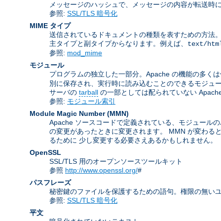
メッセージのハッシュで、メッセージの内容が転送時に
参照:
SSL/TLS 暗号化
MIME タイプ
送信されているドキュメントの種類を表すための方法。 この名前は
主タイプと副タイプからなります。例えば、
text/htm
参照:
mod_mime
モジュール
プログラムの独立した一部分。Apache の機能の多く
別に保存され、実行時に読み込むことのできるモジュ
サーバの
tarball
の一部としては配られていない Apac
参照:
モジュール索引
Module Magic Number
(
MMN
)
Apache ソースコードで定義されている、モジュールの
の変更があったときに変更されます。 MMN が変わる
るために 少し変更する必要さえあるかもしれません。
OpenSSL
SSL/TLS 用のオープンソースツールキット
参照
http://www.openssl.org/
#
パスフレーズ
秘密鍵のファイルを保護するための語句。権限の無いユ
参照:
SSL/TLS 暗号化
平文