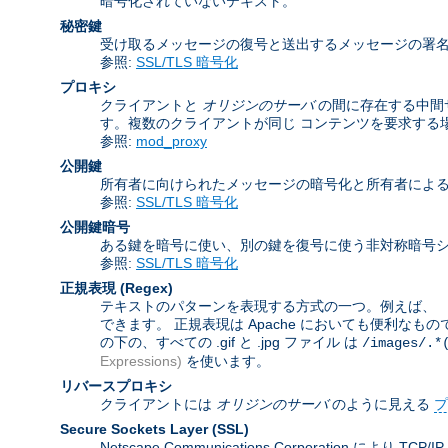
暗号化されていないテキスト。
秘密鍵
受け取るメッセージの復号と送出するメッセージの署
参照:
SSL/TLS 暗号化
プロキシ
クライアントと
オリジンのサーバ
の間に存在する中間
す。複数のクライアントが同じ コンテンツを要求する
参照:
mod_proxy
公開鍵
所有者に向けられたメッセージの暗号化と所有者によ
参照:
SSL/TLS 暗号化
公開鍵暗号
ある鍵を暗号に使い、別の鍵を復号に使う非対称暗号シ
参照:
SSL/TLS 暗号化
正規表現
(Regex)
テキストのパターンを表現する方式の一つ。例えば、 「
できます。 正規表現は Apache においても便利なも
の下の、すべての .gif と .jpg ファイル は
/images/.*
Expressions)
を使います。
リバースプロキシ
クライアントには
オリジンのサーバ
のように見える
プ
Secure Sockets Layer
(SSL)
Netscape Communications Corporat