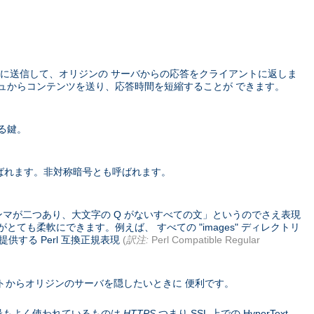
に送信して、オリジンの サーバからの応答をクライアントに返しま
ュからコンテンツを送り、応答時間を短縮することが できます。
る鍵。
ばれます。非対称暗号とも呼ばれます。
ンマが二つあり、大文字の Q がないすべての文」というのでさえ表現
ても柔軟にできます。例えば、 すべての "images" ディレクトリ
供する Perl 互換正規表現
(
訳注:
Perl Compatible Regular
トからオリジンのサーバを隠したいときに 便利です。
コル。 最もよく使われているものは
HTTPS
つまり SSL 上での HyperText