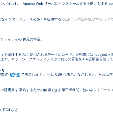
コンパイルし、 Apache Web サーバにインストールする手助けをする pe
基本的なインターフェースの多くを提供する
(
訳注:
OS の差を吸収する)
ライブ
ンティティの 身元の特定。
するのに 使用されるデータレコード。証明書には (subject と呼ばれる
含まれます。ネットワークエンティティはそれらの署名を CA 証明書を使っ
SR)
明書
の
秘密鍵
で署名します。 一旦 CSR に署名がなされると、それは
の証明書を 署名するための信頼できる第三者機関。他のネットワークエン
 RC4 など。