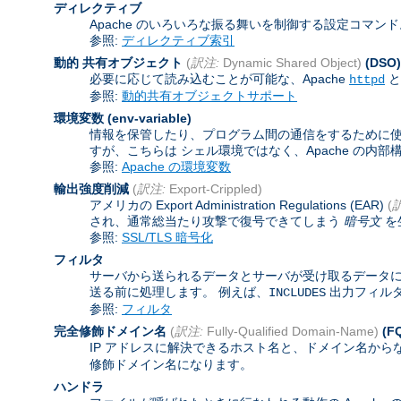
ディレクティブ
Apache のいろいろな振る舞いを制御する設定コマン
参照:
ディレクティブ索引
動的 共有オブジェクト
(
訳注:
Dynamic Shared Object)
(DSO)
必要に応じて読み込むことが可能な、Apache
と
httpd
参照:
動的共有オブジェクトサポート
環境変数
(env-variable)
情報を保管したり、プログラム間の通信をするために使わ
すが、こちらは シェル環境ではなく、Apache の内
参照:
Apache の環境変数
輸出強度削減
(
訳注:
Export-Crippled)
アメリカの Export Administration Regulations (EAR)
(
され、通常総当たり攻撃で復号できてしまう
暗号文
を
参照:
SSL/TLS 暗号化
フィルタ
サーバから送られるデータとサーバが受け取るデータに
送る前に処理します。 例えば、
出力フィル
INCLUDES
参照:
フィルタ
完全修飾ドメイン名
(
訳注:
Fully-Qualified Domain-Name)
(F
IP アドレスに解決できるホスト名と、ドメイン名から
修飾ドメイン名になります。
ハンドラ