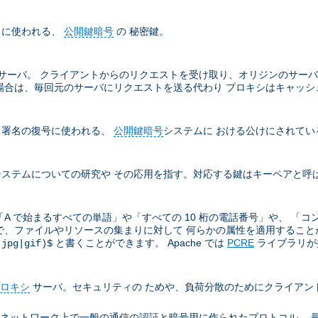
名に使われる、
公開鍵暗号
の 秘密鍵。
サーバ。 クライアントからのリクエストを受け取り、オリジンのサーバ
場合は、毎回元のサーバにリクエストを送る代わり プロキシはキャッシ
る署名の復号に使われる、
公開鍵暗号
システムに おける公けにされてい
ステムについての研究や その応用を指す。対応する鍵はキーペアと呼
A で始まるすべての単語」や「すべての 10 桁の電話番号」や、 「コ
ので、ファイルやリソースの集まりに対して 何らかの属性を適用することがと
と書くことができます。 Apache では
PCRE
ライブラリが提
(jpg|gif)$
ロキシ
サーバ。セキュリティの ためや、負荷分散のためにクライアン
ion により TCP/IP ネットワーク上で一般の通信の認証と暗号用に作られたプロト