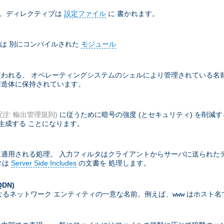
ド。ディレクティブは
設定ファイル
に 書かれます。
は 別にコンパイルされた
モジュール
れる、 オペレーティングシステムのシェルにより管理されている名前付
部構造体に保持されています。
訳注:
輸出管理規則)
に従うために暗号の強度 (とセキュリティ) を削減
生成する ことになります。
適用される処理。 入力フィルタはクライアントからサーバに送られた
タは
Server Side Includes
の文書を 処理します。
QDN)
なるネットワーク エンティティの一意な名前。例えば、
はホスト名
www