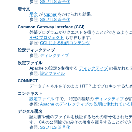
参照:
SSL/TLS 暗号化
暗号文
平文
が
Cipher
をかけられた結果。
参照:
SSL/TLS 暗号化
Common Gateway Interface
(CGI)
外部プログラムがリクエストを扱うことができるように
RFC プロジェクト
も存在します。
参照:
CGI による動的コンテンツ
設定ディレクティブ
参照:
ディレクティブ
設定ファイル
Apache の設定を制御する
ディレクティブ
の書かれた
参照:
設定ファイル
CONNECT
データチャネルをそのまま HTTP 上でプロキシするため
コンテキスト
設定ファイル
中で、 特定の種類の
ディレクティブ
が
参照:
Apache のディレクティブの 説明に使われている
デジタル署名
証明書や他のファイルを検証するための暗号化された
す。 CA の公開鍵でのみその署名を復号することがで
参照:
SSL/TLS 暗号化