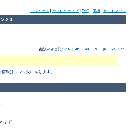
モジュール
|
ディレクティブ
|
FAQ
|
用語
|
サイトマップ
 2.4
翻訳済み言語:
de
|
en
|
es
|
fr
|
ja
|
ko
|
tr
細な情報はリンク先にあります。
す。
れます。