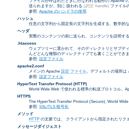
ファイルが呼ばれたときに行なわれる動作の Apach
送られますが、別に 扱われる
(
訳注:
handle)
ファイル
参照:
Apache のハンドラの使用
ハッシュ
任意の文字列から固定長の文字列を生成する、数学的な
ヘッダ
実際のコンテンツの前に送られ、コンテンツを説明する
.htaccess
ウェブツリーに置かれて、そのディレクトリとサブデ
んどどんな種類のディレクティブでも書くことができ
参照:
設定ファイル
apache2.conf
メインの Apache
設定 ファイル
。デフォルトの場所は
参照:
設定ファイル
HyperText Transfer Protocol
(HTTP)
World Wide Web で使われる標準の転送プロトコル。Apa
HTTPS
The HyperText Transfer Protocol (Secure
参照:
SSL/TLS 暗号化
メソッド
HTTP
の文脈では、 クライアントから指定されたリクエ
メッセージダイジェスト