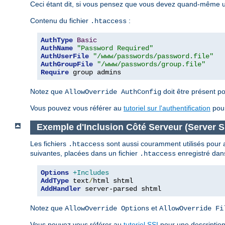
Ceci étant dit, si vous pensez que vous devez quand-même uti
Contenu du fichier
:
.htaccess
AuthType
Basic
AuthName
"Password Required"
AuthUserFile
"/www/passwords/password.file"
AuthGroupFile
"/www/passwords/group.file"
Require
 group admins
Notez que
doit être présent po
AllowOverride AuthConfig
Vous pouvez vous référer au
tutoriel sur l'authentification
pour
Exemple d'Inclusion Côté Serveur (Server Si
Les fichiers
sont aussi couramment utilisés pour act
.htaccess
suivantes, placées dans un fichier
enregistré dans
.htaccess
Options
+Includes
AddType
 text
/
AddHandler
 server-parsed shtml
Notez que
et
AllowOverride Options
AllowOverride Fi
Vous pouvez vous référer au
tutoriel SSI
pour une description 