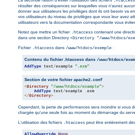
La seconde raison d'éviter l'utilisation des fichiers
.htaccess
résulter des conséquences sur lesquelles vous n'aurez aucun 
donner aux utilisateurs les privilèges dont ils ont besoin v
vos utilisateurs du niveau de privilèges que vous leur avez a
utilisateurs vers la documentation correspondante vous éviter
Notez que mettre un fichier
contenant une directi
.htaccess
dans une section Directory
<Directory "/www/htdocs/ex
Fichier
dans
:
.htaccess
/www/htdocs/exemple
Contenu du fichier .htaccess dans
/www/htdocs/exe
AddType
 text
/
example 
".exm"
Section de votre fichier
apache2.conf
<
Directory
"/www/htdocs/example"
>
AddType
 text
/
example 
.
</
Directory
>
Cependant, la perte de performances sera moindre si vous défi
chargée qu'une seule fois au moment du démarrage du serveur
L'utilisation des fichiers
peut être entièrement désa
.htaccess
AllowOverride
None