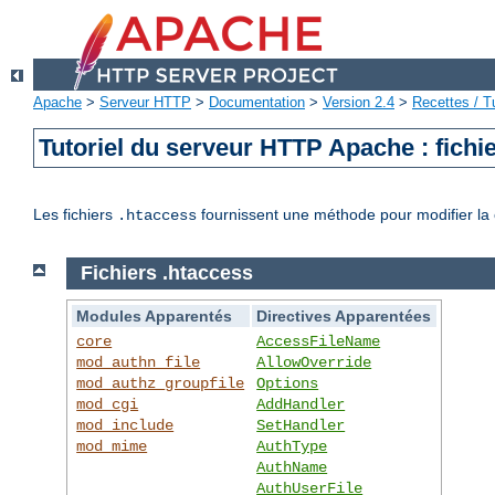
Apache
>
Serveur HTTP
>
Documentation
>
Version 2.4
>
Recettes / Tu
Tutoriel du serveur HTTP Apache : fichi
Les fichiers
fournissent une méthode pour modifier la 
.htaccess
Fichiers .htaccess
Modules Apparentés
Directives Apparentées
core
AccessFileName
mod_authn_file
AllowOverride
mod_authz_groupfile
Options
mod_cgi
AddHandler
mod_include
SetHandler
mod_mime
AuthType
AuthName
AuthUserFile