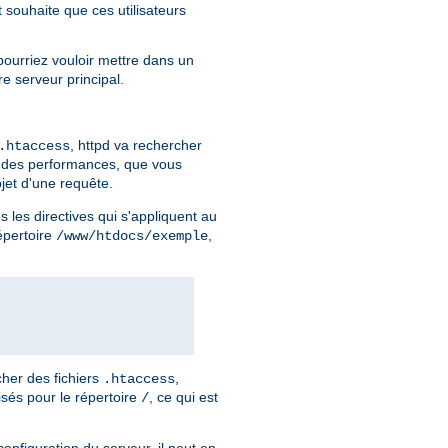
t souhaite que ces utilisateurs
pourriez vouloir mettre dans un
re serveur principal.
, httpd va rechercher
.htaccess
n des performances, que vous
jet d'une requête.
 les directives qui s'appliquent au
répertoire
,
/www/htdocs/exemple
her des fichiers
,
.htaccess
isés pour le répertoire
, ce qui est
/