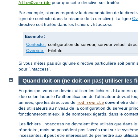
pour que cette directive soit traitée.
AllowOverride
Par exemple, si vous regardez la documentation de la direct
ligne de contexte dans le résumé de la directive). La ligne
Ov
directive soit traitée dans les fichiers
.
.htaccess
Exemple :
Contexte :
configuration du serveur, serveur virtuel, direc
Override:
FileInfo
Si vous n'êtes pas sûr qu'une directive particulière soit perm
pour ".htaccess".
Quand doit-on (ne doit-on pas) utiliser les f
En principe, vous ne devriez utiliser les fichiers
qu
.htaccess
idée selon laquelle l'authentification de l'utilisateur devrait to
années, que les directives de
doivent être défi
mod_rewrite
des utilisateurs au niveau de la configuration du serveur princ
fonctionneront mieux, à de nombreux égards, dans le contexte
Les fichiers
ne devraient être utilisés que dans le
.htaccess
répertoire, mais ne possèdent pas l'accès root sur le système
incessantes, il peut être intéressant de permettre aux utilisa