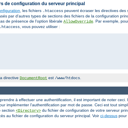
iers de configuration du serveur principal
nfiguration
, les fichiers
peuvent écraser les directives des
.htaccess
 par d'autres types de sections des fichiers de la configuration princi
cas de présence de l'option libérale
. Par exemple, pour
AllowOverride
, vous pouvez utiliser :
.htaccess
a directive
est
.
DocumentRoot
/www/htdocs
ndre à effectuer une authentification, il est important de noter ceci. I
ur implémenter l'authentification par mot de passe. Ceci est tout simple
e section
du fichier de configuration de votre serveur princ
<Directory>
ès au fichier de configuration du serveur principal. Voir
ci-dessus
pour 