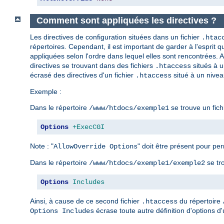
Comment sont appliquées les directives ?
Les directives de configuration situées dans un fichier
.htac
répertoires. Cependant, il est important de garder à l'esprit qu
appliquées selon l'ordre dans lequel elles sont rencontrées. Ai
directives se trouvant dans des fichiers
situés à u
.htaccess
écrasé des directives d'un fichier
situé à un nivea
.htaccess
Exemple :
Dans le répertoire
se trouve un fich
/www/htdocs/exemple1
Options
+ExecCGI
Note : "
" doit être présent pour perm
AllowOverride Options
Dans le répertoire
se tr
/www/htdocs/exemple1/exemple2
Options
Includes
Ainsi, à cause de ce second fichier
du répertoire
.htaccess
écrase toute autre définition d'options d'
Options Includes