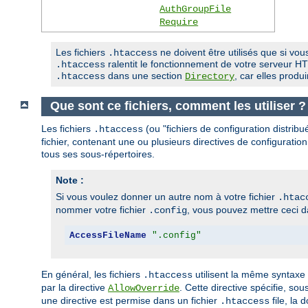
AuthGroupFile
Require
Les fichiers
ne doivent être utilisés que si vous
.htaccess
ralentit le fonctionnement de votre serveur HTT
.htaccess
dans une section
, car elles prod
.htaccess
Directory
Que sont ce fichiers, comment les utiliser ?
Les fichiers
(ou "fichiers de configuration distrib
.htaccess
fichier, contenant une ou plusieurs directives de configuration
tous ses sous-répertoires.
Note :
Si vous voulez donner un autre nom à votre fichier
.htac
nommer votre fichier
, vous pouvez mettre ceci da
.config
AccessFileName
".config"
En général, les fichiers
utilisent la même syntaxe
.htaccess
par la directive
. Cette directive spécifie, so
AllowOverride
une directive est permise dans un fichier
file, la 
.htaccess