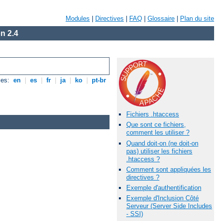
Modules
|
Directives
|
FAQ
|
Glossaire
|
Plan du site
n 2.4
les:
en
|
es
|
fr
|
ja
|
ko
|
pt-br
Fichiers .htaccess
Que sont ce fichiers,
comment les utiliser ?
Quand doit-on (ne doit-on
pas) utiliser les fichiers
.htaccess ?
Comment sont appliquées les
directives ?
Exemple d'authentification
Exemple d'Inclusion Côté
Serveur (Server Side Includes
- SSI)