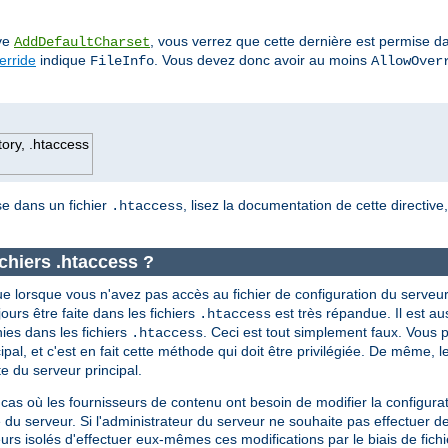
ive
, vous verrez que cette dernière est permise da
AddDefaultCharset
erride
indique
. Vous devez donc avoir au moins
FileInfo
AllowOver
tory, .htaccess
ise dans un fichier
, lisez la documentation de cette directive
.htaccess
ichiers .htaccess ?
e lorsque vous n'avez pas accès au fichier de configuration du serveur
ujours être faite dans les fichiers
est très répandue. Il est a
.htaccess
nies dans les fichiers
. Ceci est tout simplement faux. Vous p
.htaccess
ipal, et c'est en fait cette méthode qui doit être privilégiée. De même, l
 du serveur principal.
 cas où les fournisseurs de contenu ont besoin de modifier la configura
 du serveur. Si l'administrateur du serveur ne souhaite pas effectuer d
teurs isolés d'effectuer eux-mêmes ces modifications par le biais de fich