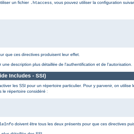
liser un fichier
, vous pouvez utiliser la configuration suiva
.htaccess
ur que ces directives produisent leur effet.
 une description plus détaillée de l'authentification et de l'autorisation.
de Includes - SSI)
iver les SSI pour un répertoire particulier. Pour y parvenir, on utilise l
 le répertoire considéré :
doivent être tous les deux présents pour que ces directives puis
leInfo
plus détaillée des SSI.