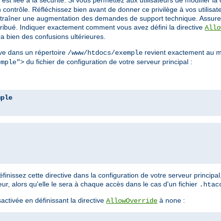
est liée à la sécurité. Si vous permettez aux utilisateurs de modifier la 
contrôle. Réfléchissez bien avant de donner ce privilège à vos utilisa
a entraîner une augmentation des demandes de support technique. Assure
ttribué. Indiquer exactement comment vous avez défini la directive
Allo
a bien des confusions ultérieures.
ve dans un répertoire
revient exactement au m
/www/htdocs/exemple
du fichier de configuration de votre serveur principal :
emple">
mple
nissez cette directive dans la configuration de votre serveur principal
, alors qu'elle le sera à chaque accès dans le cas d'un fichier
.htac
ctivée en définissant la directive
à
:
AllowOverride
none