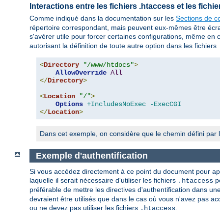
Interactions entre les fichiers .htaccess et les fich
Comme indiqué dans la documentation sur les
Sections de co
répertoire correspondant, mais peuvent eux-mêmes être écrasés
s'avérer utile pour forcer certaines configurations, même en 
autorisant la définition de toute autre option dans les fichiers
<
Directory
"/www/htdocs"
>
AllowOverride
All
</
Directory
>
<
Location
"/"
>
Options
+IncludesNoExec
-ExecCGI
</
Location
>
Dans cet exemple, on considère que le chemin défini par l
Exemple d'authentification
Si vous accédez directement à ce point du document pour appre
laquelle il serait nécessaire d'utiliser les fichiers
po
.htaccess
préférable de mettre les directives d'authentification dans un
devraient être utilisés que dans le cas où vous n'avez pas acc
ou ne devez pas utiliser les fichiers
.
.htaccess