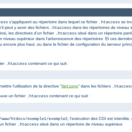
s'appliquent au répertoire dans lequel ce fichier
se tro
cess
.htaccess
'il peut y avoir des fichiers
dans les répertoires de niveau s
.htaccess
nsi, les directives d'un fichier
situé dans un répertoire parti
.htaccess
n niveau supérieur dans l'arborescence des répertoires. Et ces derniè
u encore plus haut, ou dans le fichier de configuration du serveur princi
ier
contenant ce qui suit :
.htaccess
ettre l'utilisation de la directive "
" dans les fichiers
Options
.htacces
ouve un fichier
contenant ce qui suit :
.htaccess
, l'exécution des CGI est interdite, 
/www/htdocs/exemple1/exemple2
un fichier
situé dans un répertoire de niveau supérieur.
.htaccess