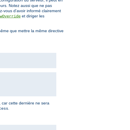
configuration du serveur, il peut en
teurs. Notez aussi que ne pas
z-vous d'avoir informé clairement
et diriger les
wOverride
ême que mettre la même directive
, car cette dernière ne sera
.
cess