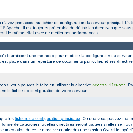
 n'avez pas accès au fichier de configuration du serveur principal. L'util
P Apache. Il est toujours préférable de définir les directives que vous 
uiront le même effet avec de meilleures performances.
ués") fournissent une méthode pour modifier la configuration du serveur
, est placé dans un répertoire de documents particulier, et ses directive
, vous pouvez le faire en utilisant la directive
. P
cess
AccessFileName
ns le fichier de configuration de votre serveur :
 que les
fichiers de configuration principaux
. Ce que vous pouvez mettre
us forme de catégories, quelles directives seront traitées si elles se trou
documentation de cette directive contiendra une section Override, spécif