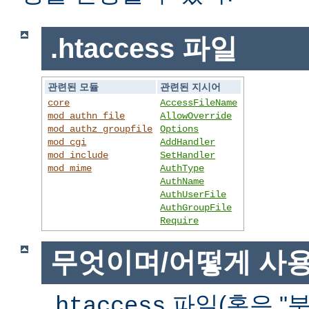
.htaccess 파일
관련된 모듈
관련된 지시어
core
AccessFileName
mod_authn_file
AllowOverride
mod_authz_groupfile
Options
mod_cgi
AddHandler
mod_include
SetHandler
mod_mime
AuthType
AuthName
AuthUserFile
AuthGroupFile
Require
무엇이며/어떻게 사
파일(혹은 "분
.htaccess