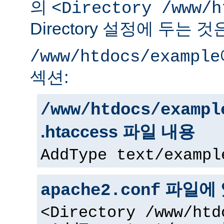
의
<Directory /www/h
Directory 설정에 두는 
/www/htdocs/example
섹션:
/www/htdocs/exampl
.htaccess 파일 내용
AddType text/exampl
파일에 
apache2.conf
<Directory /www/htd