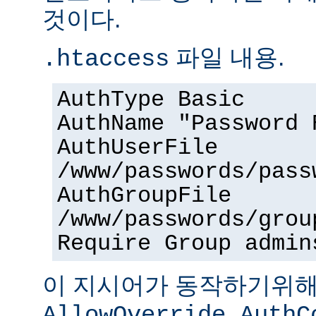
것이다.
파일 내용.
.htaccess
AuthType Basic
AuthName "Password 
AuthUserFile
/www/passwords/pass
AuthGroupFile
/www/passwords/grou
Require Group admin
이 지시어가 동작하기위
AllowOverride AuthC