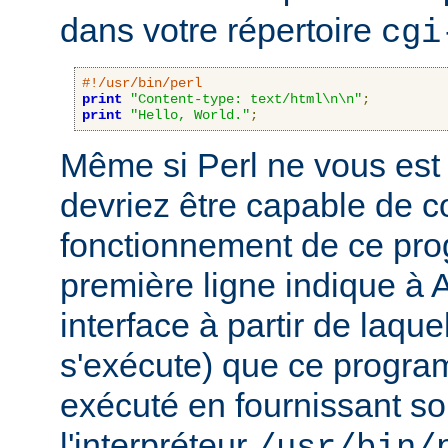
dans votre répertoire
cgi
#!/usr/bin/perl
print
"Content-type: text/html\n\n"
;
print
"Hello, World."
;
Même si Perl ne vous est 
devriez être capable de 
fonctionnement de ce pr
première ligne indique à 
interface à partir de laqu
s'exécute) que ce progra
exécuté en fournissant son
l'interpréteur
/usr/bin/