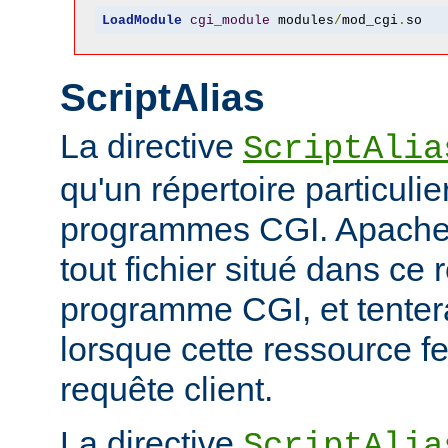
LoadModule
cgi_module
 modules
/
mod_cgi
.
so
ScriptAlias
La directive
ScriptAlia
qu'un répertoire particuli
programmes CGI. Apache
tout fichier situé dans ce 
programme CGI, et tentera
lorsque cette ressource fe
requête client.
La directive
ScriptAlia