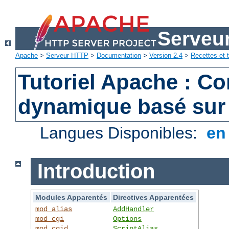
Serveu
Apache
>
Serveur HTTP
>
Documentation
>
Version 2.4
>
Recettes et t
Tutoriel Apache : C
dynamique basé sur
Langues Disponibles:
e
Introduction
Modules Apparentés
Directives Apparentées
mod_alias
AddHandler
mod_cgi
Options
mod_cgid
ScriptAlias