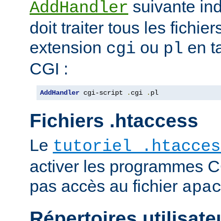
suivante ind
AddHandler
doit traiter tous les fichi
extension
ou
en t
cgi
pl
CGI :
AddHandler
 cgi-script 
.
cgi 
.
pl
Fichiers .htaccess
Le
tutoriel .htacces
activer les programmes C
pas accès au fichier
apa
Répertoires utilisate