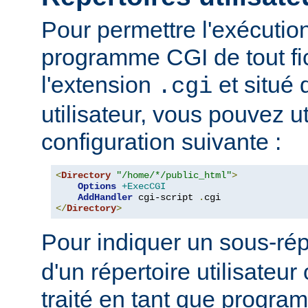
Pour permettre l'exécutio
programme CGI de tout fi
l'extension
et situé 
.cgi
utilisateur, vous pouvez uti
configuration suivante :
<
Directory
"/home/*/public_html"
>
Options
+ExecCGI
AddHandler
 cgi-script 
.
</
Directory
>
Pour indiquer un sous-rép
d'un répertoire utilisateur 
traité en tant que progr