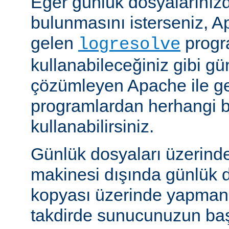
Eğer günlük dosyalarınızd
bulunmasını isterseniz, Ap
gelen
progr
logresolve
kullanabileceğiniz gibi gü
çözümleyen Apache ile g
programlardan herhangi bi
kullanabilirsiniz.
Günlük dosyaları üzerind
makinesi dışında günlük d
kopyası üzerinde yapmanız
takdirde sunucunuzun baş