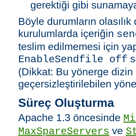
gerektiği gibi sunamayab
Böyle durumların olasılık
kurulumlarda içeriğin
sen
teslim edilmemesi için ya
sa
EnableSendfile off
(Dikkat: Bu yönerge dizin
geçersizleştirilebilen yön
Süreç Oluşturma
Apache 1.3 öncesinde
Mi
ve
MaxSpareServers
S