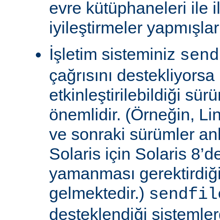
evre kütüphaneleri ile il
iyileştirmeler yapmışla
İşletim sisteminiz
send
çağrısını destekliyors
etkinleştirilebildiği sü
önemlidir. (Örneğin, Lin
ve sonraki sürümler an
Solaris için Solaris 8’
yamanması gerektirdiğ
gelmektedir.)
sendfil
desteklendiği sistemle