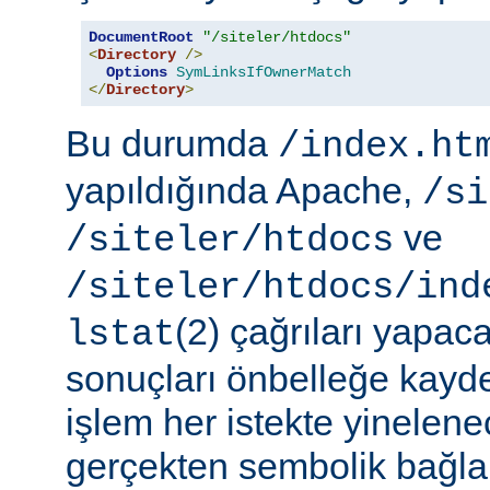
DocumentRoot
"/siteler/htdocs"
<
Directory
/>
Options
SymLinksIfOwnerMatch
</
Directory
>
Bu durumda
/index.ht
yapıldığında Apache,
/si
ve
/siteler/htdocs
/siteler/htdocs/ind
(2) çağrıları yapaca
lstat
sonuçları önbelleğe kayd
işlem her istekte yinelene
gerçekten sembolik bağlar