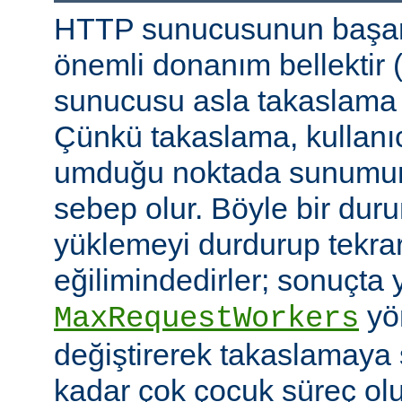
HTTP sunucusunun başarı
önemli donanım bellektir
sunucusu asla takaslama
Çünkü takaslama, kullanıc
umduğu noktada sunumu
sebep olur. Böyle bir duru
yüklemeyi durdurup tekra
eğilimindedirler; sonuçta 
yön
MaxRequestWorkers
değiştirerek takaslamaya
kadar çok çocuk süreç ol