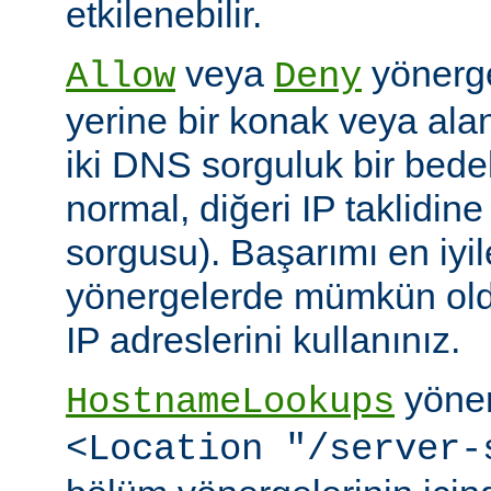
etkilenebilir.
veya
yönerge
Allow
Deny
yerine bir konak veya alan 
iki DNS sorguluk bir bedel
normal, diğeri IP taklidin
sorgusu). Başarımı en iyi
yönergelerde mümkün old
IP adreslerini kullanınız.
yöner
HostnameLookups
<Location "/server-