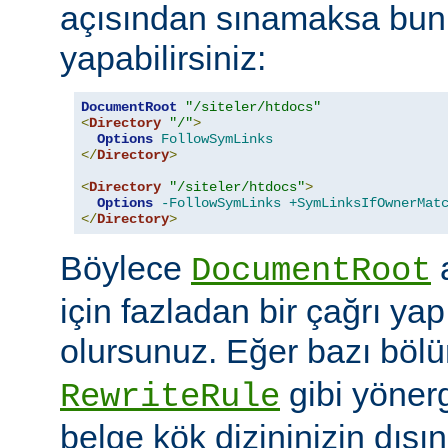
açısından sınamaksa bun
yapabilirsiniz:
DocumentRoot
"/siteler/htdocs"
<
Directory
"/"
>
Options
FollowSymLinks
</
Directory
>
<
Directory
"/siteler/htdocs"
>
Options
-FollowSymLinks
+SymLinksIfOwnerMat
</
Directory
>
Böylece
a
DocumentRoot
için fazladan bir çağrı ya
olursunuz. Eğer bazı böl
gibi yöner
RewriteRule
belge kök dizininizin dış