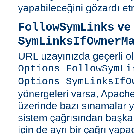
yapabileceğini gözardı et
ve
FollowSymLinks
SymLinksIfOwnerM
URL uzayınızda geçerli o
Options FollowSymLi
Options SymLinksIfO
yönergeleri varsa, Apach
üzerinde bazı sınamalar y
sistem çağrısından başka
için de ayrı bir çağrı yapac