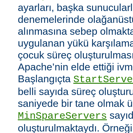
ayarları, başka sunucular
denemelerinde olağanüstü
alınmasına sebep olmaktay
uygulanan yükü karşılam
çocuk süreç oluşturulma
Apache’nin elde ettiği ivm
Başlangıçta
StartServe
belli sayıda süreç oluştur
saniyede bir tane olmak 
sayıd
MinSpareServers
oluşturulmaktaydı. Örneğ