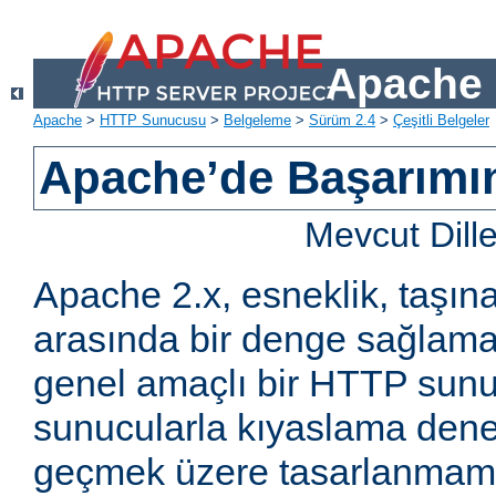
Apache 
Apache
>
HTTP Sunucusu
>
Belgeleme
>
Sürüm 2.4
>
Çeşitli Belgeler
Apache’de Başarımın 
Mevcut Dill
Apache 2.x, esneklik, taşına
arasında bir denge sağlama
genel amaçlı bir HTTP sun
sunucularla kıyaslama den
geçmek üzere tasarlanmam