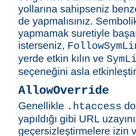
yollarına sahipseniz benze
de yapmalısınız. Semboli
yapmamak suretiyle başar
isterseniz,
FollowSymLi
yerde etkin kılın ve
SymL
seçeneğini asla etkinleşti
AllowOverride
Genellikle
do
.htaccess
yapıldığı gibi URL uzayın
geçersizleştirmelere izin