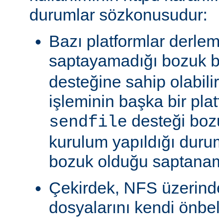
durumlar sözkonusudur:
Bazı platformlar derle
saptayamadığı bozuk b
desteğine sahip olabili
işleminin başka bir pla
desteği boz
sendfile
kurulum yapıldığı duru
bozuk olduğu saptanam
Çekirdek, NFS üzerinde
dosyalarını kendi önbe