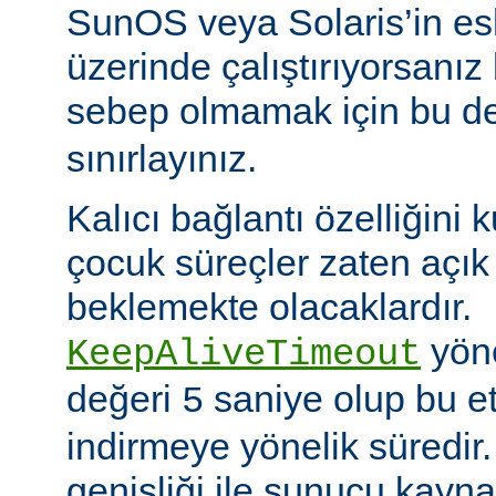
SunOS veya Solaris’in es
üzerinde çalıştırıyorsanız
sebep olmamak için bu d
sınırlayınız.
Kalıcı bağlantı özelliğini 
çocuk süreçler zaten açık 
beklemekte olacaklardır.
yöne
KeepAliveTimeout
değeri
saniye olup bu et
5
indirmeye yönelik süredir
genişliği ile sunucu kayna