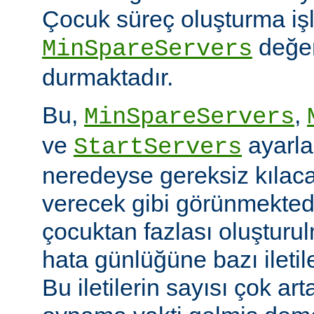
Çocuk süreç oluşturma iş
değer
MinSpareServers
durmaktadır.
Bu,
,
MinSpareServers
ve
ayarla
StartServers
neredeyse gereksiz kılaca
verecek gibi görünmekted
çocuktan fazlası oluştur
hata günlüğüne bazı ileti
Bu iletilerin sayısı çok ar