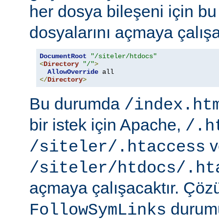
her dosya bileşeni için b
dosyalarını açmaya çalışa
DocumentRoot
"/siteler/htdocs"
<
Directory
"/"
>
AllowOverride
</
Directory
>
Bu durumda
/index.ht
bir istek için Apache,
/.h
v
/siteler/.htaccess
/siteler/htdocs/.ht
açmaya çalışacaktır. Çö
durumu
FollowSymLinks