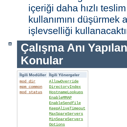
içeriği daha hızlı tesli
kullanımını düşürmek 
işlevselliği kullanacaktı
Çalışma Anı Yapıland
Konular
İlgili Modüller
İlgili Yönergeler
mod_dir
AllowOverride
mpm_common
DirectoryIndex
mod_status
HostnameLookups
EnableMMAP
EnableSendfile
KeepAliveTimeout
MaxSpareServers
MinSpareServers
Options