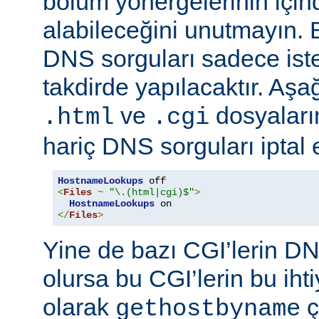
bölüm yönergelerinin için
alabileceğini unutmayın. 
DNS sorguları sadece istek
takdirde yapılacaktır. Aşa
ve
dosyaların
.html
.cgi
hariç DNS sorguları iptal 
HostnameLookups
<
Files
~
"\.(html|cgi)$"
>
HostnameLookups
</
Files
>
Yine de bazı CGI’lerin DNS
olursa bu CGI’lerin bu iht
olarak
ç
gethostbyname