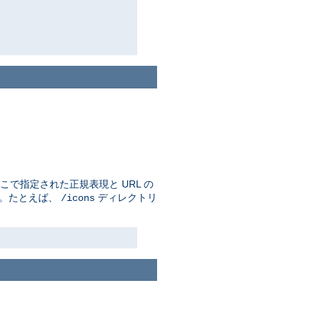
で指定された正規表現と URL の
す。たとえば、
ディレクトリ
/icons