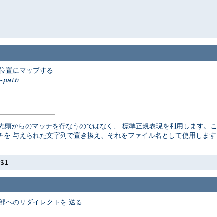
の位置にマップする
-path
頭からのマッチを行なうのではなく、 標準正規表現を利用します。ここ
チを 与えられた文字列で置き換え、それをファイル名として使用しま
s$1
外部へのリダイレクトを 送る