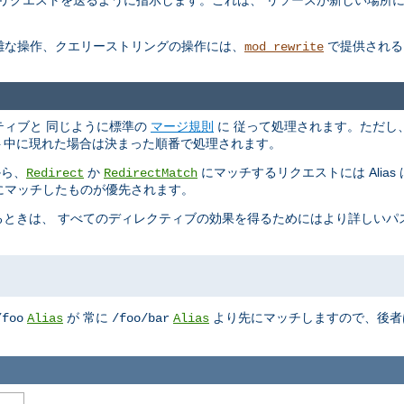
しいリクエストを送るように指示します。これは、 リソースが新しい場所
複雑な操作、クエリーストリングの操作には、
で提供される
mod_rewrite
ィレクティブと 同じように標準の
マージ規則
に 従って処理されます。ただし
コンテキスト中に現れた場合は決まった順番で処理されます。
から、
か
にマッチするリクエストには Alia
Redirect
RedirectMatch
、最初にマッチしたものが優先されます。
ときは、 すべてのディレクティブの効果を得るためにはより詳しいパ
が 常に
より先にマッチしますので、後者
/foo
Alias
/foo/bar
Alias