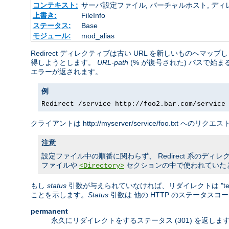
コンテキスト:
サーバ設定ファイル, バーチャルホスト, ディレクトリ
上書き:
FileInfo
ステータス:
Base
モジュール:
mod_alias
Redirect ディレクティブは古い URL を新しいものへ
得しようとします。
URL-path
(% が復号された) パスで始
エラーが返されます。
例
Redirect /service http://foo2.bar.com/service
クライアントは http://myserver/service/foo.txt へのリ
注意
設定ファイル中の順番に関わらず、 Redirect 系のディレクティ
ファイルや
セクションの中で使われていた
<Directory>
もし
status
引数が与えられていなければ、リダイレクトは "temp
ことを示します。
Status
引数は 他の HTTP のステータス
permanent
永久にリダイレクトをするステータス (301) を返し