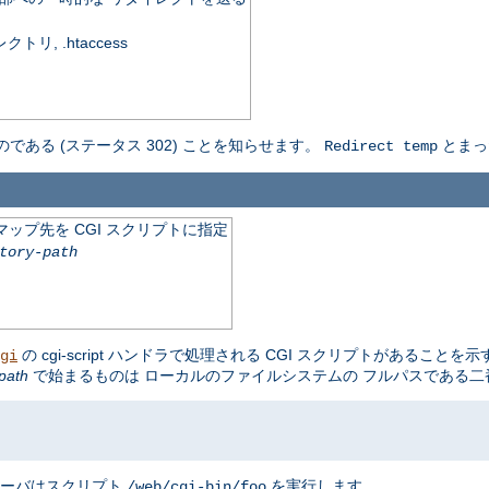
, .htaccess
のである (ステータス 302) ことを知らせます。
とまっ
Redirect temp
ップ先を CGI スクリプトに指定
tory-path
の cgi-script ハンドラで処理される CGI スクリプトがあることを
gi
path
で始まるものは ローカルのファイルシステムの フルパスである
サーバはスクリプト
を実行します。
/web/cgi-bin/foo