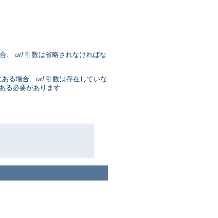
場合、
url
引数は省略されなければな
にある場合、
url
引数は存在していな
である必要があります