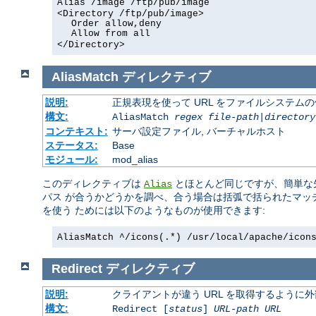
Alias /image /ftp/pub/image
<Directory /ftp/pub/image>
Order allow,deny
Allow from all
</Directory>
AliasMatch
ディレクティブ
説明:
正規表現を使って URL をファイルシステム
構文:
AliasMatch
regex
file-path
|
directory
コンテキスト:
サーバ設定ファイル, バーチャルホスト
ステータス:
Base
モジュール:
mod_alias
このディレクティブは
とほとんど同じですが、簡単な先
Alias
パス が合うかどうかを調べ、合う場合は括弧で括られたマッ
を使う ためには以下のようなものが使用できます:
AliasMatch ^/icons(.*) /usr/local/apache/icon
Redirect
ディレクティブ
説明:
クライアントが違う URL を取得するように
構文:
Redirect [
status
]
URL-path
URL