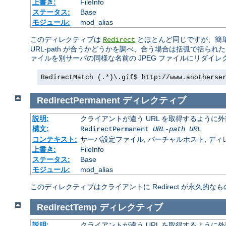
上書き:
FileInfo
ステータス:
Base
モジュール:
mod_alias
このディレクティブは
とほとんど同じですが、簡
Redirect
URL-path が合うかどうかを調べ、合う場合は括弧で括ら
ァイルを別サーバの同様な名前の JPEG ファイルにリダイ
RedirectMatch (.*)\.gif$ http://www.anotherse
RedirectPermanent
ディレクティブ
説明:
クライアントが違う URL を取得するように
構文:
RedirectPermanent
URL-path
URL
コンテキスト:
サーバ設定ファイル, バーチャルホスト, ディレクトリ
上書き:
FileInfo
ステータス:
Base
モジュール:
mod_alias
このディレクティブはクライアントに Redirect が永久的なも
RedirectTemp
ディレクティブ
説明:
クライアントが違う URL を取得するように