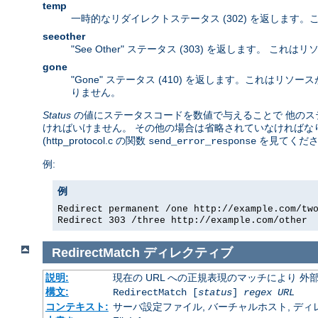
temp
一時的なリダイレクトステータス (302) を返します
seeother
"See Other" ステータス (303) を返します。
gone
"Gone" ステータス (410) を返します。これは
りません。
Status
の値にステータスコードを数値で与えることで 他のステー
ければいけません。 その他の場合は省略されていなければなり
(http_protocol.c の関数
を見てくださ
send_error_response
例:
例
Redirect permanent /one http://example.com/tw
Redirect 303 /three http://example.com/other
RedirectMatch
ディレクティブ
説明:
現在の URL への正規表現のマッチにより 
構文:
RedirectMatch [
status
]
regex
URL
コンテキスト:
サーバ設定ファイル, バーチャルホスト, ディレクトリ