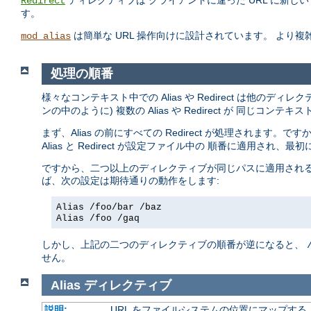
ディレクティブは クライアントに違った URL に新
Redirect
す。
は簡単な URL 操作向けに設計されています。 より
mod_alias
処理の順番
様々なコンテキスト中での Alias や Redirect は他のデ
ンの中のように) 複数の Alias や Redirect が 同じ
まず、Alias の前にすべての Redirect が処理されます。です
Alias と Redirect が設定ファイル中の 順番に適用され
ですから、二つ以上のディレクティブが同じパスに適用される
ば、次の設定は期待通りの動作をします:
Alias /foo/bar /baz
Alias /foo /gaq
しかし、上記の二つのディレクティブの順番が逆になると、
せん。
Alias
ディレクティブ
説明:
URL をファイルシステムの位置にマップする