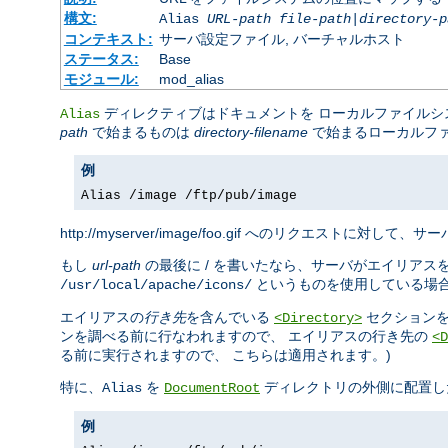
構文:
Alias
URL-path
file-path
|
directory-p
コンテキスト:
サーバ設定ファイル, バーチャルホスト
ステータス:
Base
モジュール:
mod_alias
ディレクティブはドキュメントを ローカルファイル
Alias
path
で始まるものは
directory-filename
で始まるローカルフ
例
Alias /image /ftp/pub/image
http://myserver/image/foo.gif へのリクエストに対して、サーバ
もし
url-path
の最後に / を書いたなら、サーバがエイリアス
というものを使用している場
/usr/local/apache/icons/
エイリアスの
行き先
を含んでいる
セクションを
<Directory>
ンを調べる前に行なわれますので、 エイリアスの行き先の
<D
る前に実行されますので、 こちらは適用されます。)
特に、
を
ディレクトリの外側に配置し
Alias
DocumentRoot
例