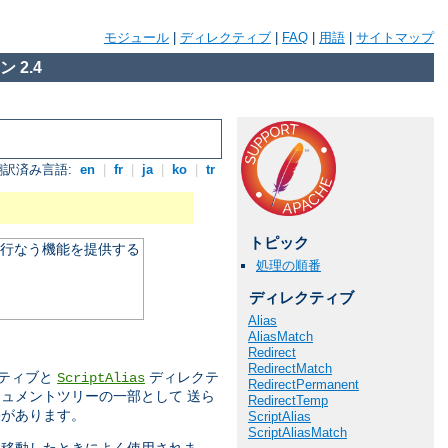
モジュール
|
ディレクティブ
|
FAQ
|
用語
|
サイトマップ
 2.4
翻訳済み言語:
en
|
fr
|
ja
|
ko
|
tr
トピック
を行なう機能を提供する
処理の順番
ディレクティブ
Alias
AliasMatch
Redirect
RedirectMatch
ティブと
ディレクテ
ScriptAlias
RedirectPermanent
ュメントツリーの一部として 送ら
RedirectTemp
果があります。
ScriptAlias
ScriptAliasMatch