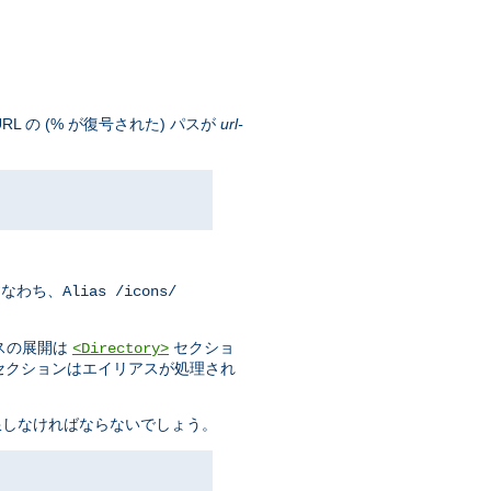
 の (% が復号された) パスが
url-
すなわち、
Alias /icons/
スの展開は
セクショ
<Directory>
セクションはエイリアスが処理され
限しなければならないでしょう。