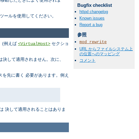
に移動したときによく使用されま
Bugfix checklist
httpd changelog
ツールを使用してください。
Known issues
Report a bug
参照
mod_rewrite
、(例えば
セクショ
<VirtualHost>
URL からファイルシステム上
の位置へのマッピング
s は決して適用されません。次に、
コメント
スを先に書く 必要があります。例え
は 決して適用されることはありま