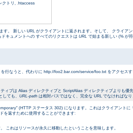
, .htaccess
マップします。 新しい URL がクライアントに返されます。そして、 クラ
まるドキュメントへの すべてのリクエストは
URL
で始まる新しい (% が符
クエストを行なうと、代わりに http://foo2.bar.com/service/foo.txt
ブは Alias ディレクティブと ScriptAlias ディレクティブよりも優先さ
としても、
URL-path
は相対パスではなく、完全な URL でなければな
orary" (HTTP ステータス 302) になります。これはクライアン
コードを返すために使用することができます:
ます。 これはリソースが永久に移動したということを意味します。