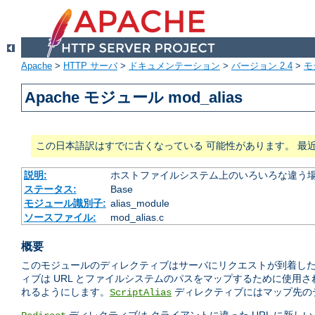
Apache
>
HTTP サーバ
>
ドキュメンテーション
>
バージョン 2.4
>
モ
Apache モジュール mod_alias
この日本語訳はすでに古くなっている 可能性があります。 最
説明:
ホストファイルシステム上のいろいろな違う場
ステータス:
Base
モジュール識別子:
alias_module
ソースファイル:
mod_alias.c
概要
このモジュールのディレクティブはサーバにリクエストが到着したと
ィブは URL とファイルシステムのパスをマップするために使用
れるようにします。
ディレクティブにはマップ先のデ
ScriptAlias