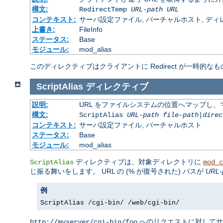
構文:
RedirectTemp
URL-path
URL
コンテキスト:
サーバ設定ファイル, バーチャルホスト, ディレクトリ
上書き:
FileInfo
ステータス:
Base
モジュール:
mod_alias
このディレクティブはクライアントに Redirect が一時的なも
ScriptAlias
ディレクティブ
説明:
URL をファイルシステムの位置へマップし、マ
構文:
ScriptAlias
URL-path
file-path
|
direc
コンテキスト:
サーバ設定ファイル, バーチャルホスト
ステータス:
Base
モジュール:
mod_alias
ディレクティブは、対象ディレクトリに
ScriptAlias
mod_c
じ振る舞いをします。 URL の (% が復号された) パスが
URL-
例
ScriptAlias /cgi-bin/ /web/cgi-bin/
へのリクエストに対して
http://myserver/cgi-bin/foo