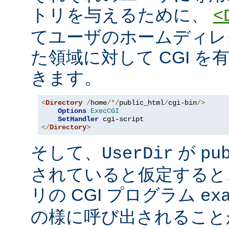
トリを与えるために、
<
てユーザのホームディレ
た領域に対して CGI を
きます。
<
Directory
/
home
/*/
public_html
/
cgi-bin
/>
Options
ExecCGI
SetHandler
</
Directory
>
そして、
が
UserDir
pu
されていると仮定すると
リの CGI プログラム
ex
の様に呼び出されること