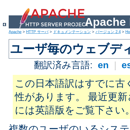
Apach
Apache
>
HTTP サーバ
>
ドキュメンテーション
>
バージョン 2.4
>
H
ユーザ毎のウェブデ
翻訳済み言語:
en
|
e
この日本語訳はすでに古
性があります。 最近更
には英語版をご覧下さい
複数のユーザのいるシステ