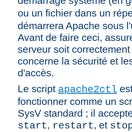
démarrage système (en g
ou un fichier dans un rép
démarrera Apache sous l'ut
Avant de faire ceci, assu
serveur soit correctement
concerne la sécurité et les
d'accès.
Le script
est
apache2ctl
fonctionner comme un scrip
SysV standard ; il accept
,
, et
start
restart
sto