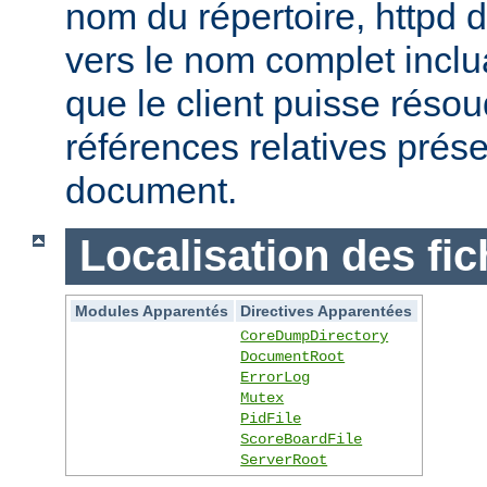
nom du répertoire, httpd do
vers le nom complet inclua
que le client puisse réso
références relatives prés
document.
Localisation des fic
Modules Apparentés
Directives Apparentées
CoreDumpDirectory
DocumentRoot
ErrorLog
Mutex
PidFile
ScoreBoardFile
ServerRoot