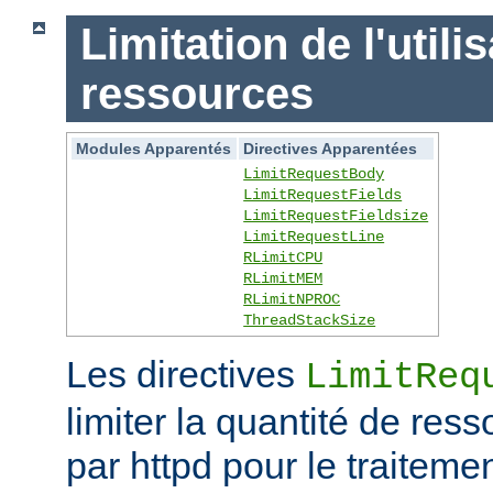
Limitation de l'utili
ressources
Modules Apparentés
Directives Apparentées
LimitRequestBody
LimitRequestFields
LimitRequestFieldsize
LimitRequestLine
RLimitCPU
RLimitMEM
RLimitNPROC
ThreadStackSize
Les directives
LimitReq
limiter la quantité de r
par httpd pour le traitem