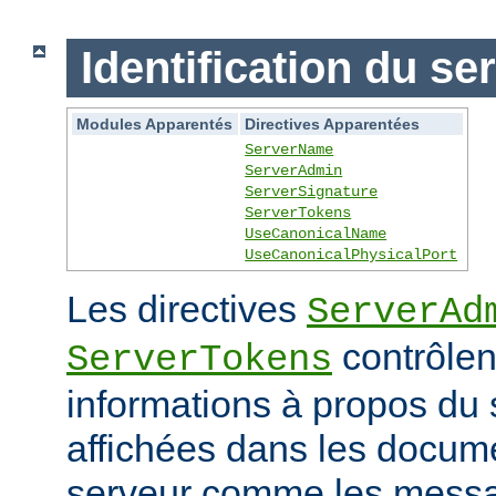
Identification du se
Modules Apparentés
Directives Apparentées
ServerName
ServerAdmin
ServerSignature
ServerTokens
UseCanonicalName
UseCanonicalPhysicalPort
Les directives
ServerAd
contrôlen
ServerTokens
informations à propos du 
affichées dans les docum
serveur comme les messag