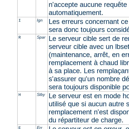
n'accepte aucune requête e
automatiquement.
Les erreurs concernant ce 
Ign
I
sera donc toujours consid
Le serveur cible sert de r
Spar
R
serveur cible avec un lbset
(maintenance, arrêt, en err
remplacement à chaud libr
à sa place. Les remplaçan
s'assurer qu'un nombre dé
sera toujours disponible p
Le serveur est en mode ho
Stby
H
utilisé que si aucun autre
remplacement n'est dispon
du répartiteur de charge.
Le serveur est en erreur, e
Err
E