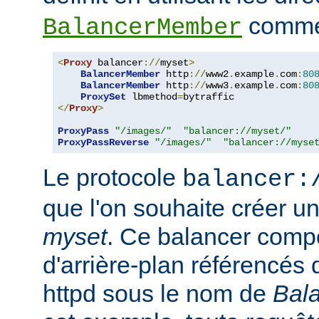
comme 
BalancerMember
<
Proxy
 balancer
://
myset
>
BalancerMember
 http
://
www2
.
example
.
com
:
80
BalancerMember
 http
://
www3
.
example
.
com
:
80
ProxySet
 lbmethod
=
</
Proxy
>
ProxyPass
"/images/"
"balancer://myset/"
ProxyPassReverse
"/images/"
"balancer://myse
Le protocole
balancer:
que l'on souhaite créer 
myset
. Ce balancer comp
d'arrière-plan référencés 
httpd sous le nom de
Bal