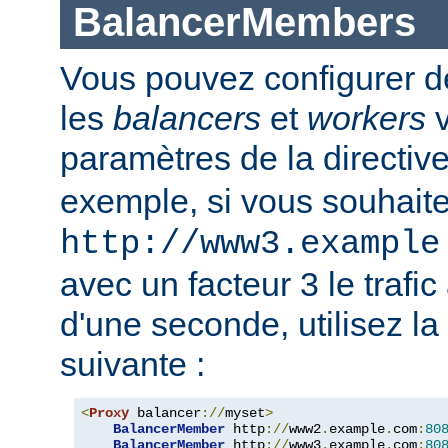
BalancerMembers
Vous pouvez configurer d
les
balancers
et
workers
v
paramètres de la directiv
exemple, si vous souhait
http://www3.example
avec un facteur 3 le trafi
d'une seconde, utilisez la
suivante :
<
Proxy
 balancer
://
myset
>
BalancerMember
 http
://
www2
.
example
.
com
:
80
BalancerMember
 http
://
www3
.
example
.
com
:
80