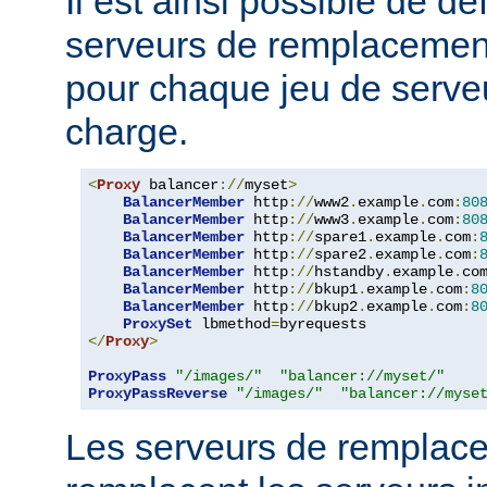
Il est ainsi possible de dé
serveurs de remplacemen
pour chaque jeu de serveu
charge.
<
Proxy
 balancer
://
myset
>
BalancerMember
 http
://
www2
.
example
.
com
:
80
BalancerMember
 http
://
www3
.
example
.
com
:
80
BalancerMember
 http
://
spare1
.
example
.
com
:
BalancerMember
 http
://
spare2
.
example
.
com
:
BalancerMember
 http
://
hstandby
.
example
.
co
BalancerMember
 http
://
bkup1
.
example
.
com
:
8
BalancerMember
 http
://
bkup2
.
example
.
com
:
8
ProxySet
 lbmethod
=
</
Proxy
>
ProxyPass
"/images/"
"balancer://myset/"
ProxyPassReverse
"/images/"
"balancer://myse
Les serveurs de remplac