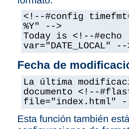
<!--#config timefmt
%Y" -->
Today is <!--#echo
var="DATE_LOCAL" --
Fecha de modificació
La última modificac
documento <!--#flas
file="index.html" -
Esta función también está