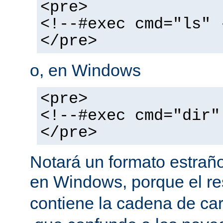
<pre>
<!--#exec cmd="ls" 
</pre>
o, en Windows
<pre>
<!--#exec cmd="dir"
</pre>
Notará un formato estraño
en Windows, porque el r
contiene la cadena de car