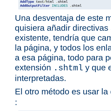
AddType
 text
/
html 
.
AddOutputFilter
INCLUDES
.
shtml
Una desventaja de este m
quisiera añadir directiva
existente, tendría que ca
la página, y todos los en
a esa página, todo para p
extensión
y que e
.shtml
interpretadas.
El otro método es usar la 
: