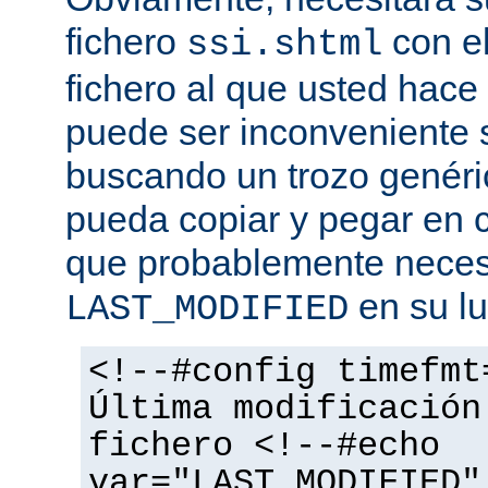
fichero
con el
ssi.shtml
fichero al que usted hace 
puede ser inconveniente s
buscando un trozo genéri
pueda copiar y pegar en c
que probablemente necesi
en su lu
LAST_MODIFIED
<!--#config timefmt
Última modificación
fichero <!--#echo
var="LAST_MODIFIED"