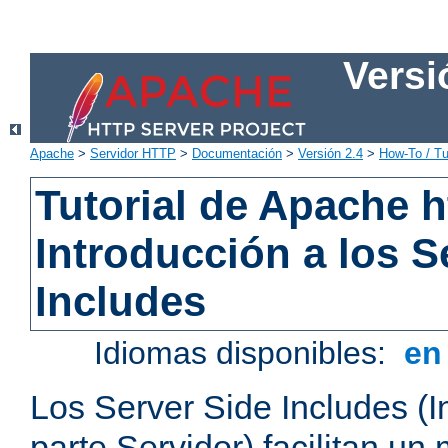
Versi
Apache
>
Servidor HTTP
>
Documentación
>
Versión 2.4
>
How-To / Tu
Tutorial de Apache h
Introducción a los S
Includes
Idiomas disponibles:
e
Los Server Side Includes (I
parte Servidor) facilitan un