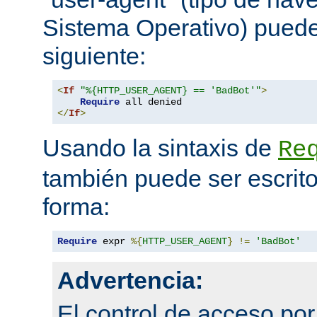
Sistema Operativo) pued
siguiente:
<
If
"%{HTTP_USER_AGENT} == 'BadBot'"
>
Require
</
If
>
Usando la sintaxis de
Re
también puede ser escrito
forma:
Require
 expr 
%{
HTTP_USER_AGENT
}
!=
'BadBot'
Advertencia:
El control de acceso po