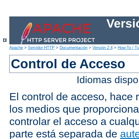
Versi
Apache
>
Servidor HTTP
>
Documentación
>
Versión 2.4
>
How-To / Tu
Control de Acceso
Idiomas dispo
El control de acceso, hace 
los medios que proporcion
controlar el acceso a cualqu
parte está separada de
aute