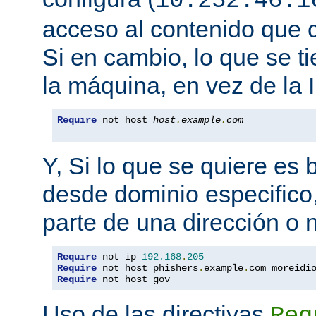
10.252.46.1
acceso al contenido que c
Si en cambio, lo que se t
la máquina, en vez de la I
Require
 not host 
host
.
example
.
com
Y, Si lo que se quiere es
desde dominio especifico,
parte de una dirección o
Require
 not ip 
192.168
.
205
Require
 not host phishers
.
example
.
com moreidi
Require
 not host gov
Uso de las directivas