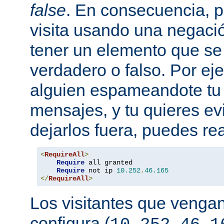
false
. En consecuencia, 
visita usando una negaci
tener un elemento que s
verdadero o falso. Por eje
alguien espameandote tu 
mensajes, y tu quieres ev
dejarlos fuera, puedes rea
<
RequireAll
>
Require
 all granted

Require
 not ip 
10.252
.
46.165
</
RequireAll
>
Los visitantes que vengan
configura (